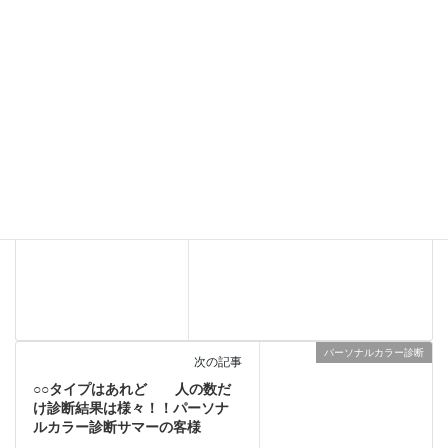
顔タイプ診断
カテゴリー
パーソナルカラー大阪
着物顔タイプ診断
タグ
顔タイプ診断大阪
骨格診断大阪
ブログ
前の記事
トータル診断のお客様(´▽｀*)
2024年8月9日
パーソナルカラー診断
次の記事
○○タイプはあれど 人の数だ
け診断結果は様々！！パーソナ
ルカラー診断サマーの客様