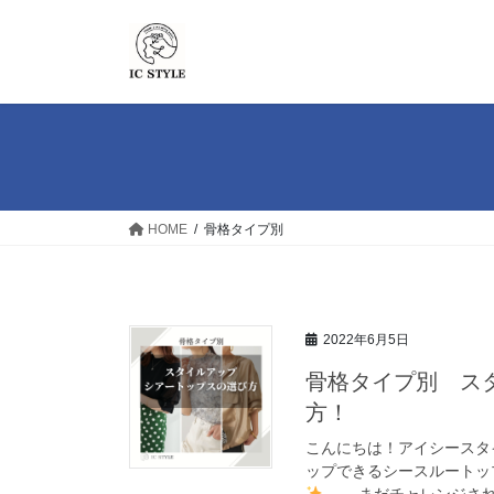
コ
ナ
ン
ビ
テ
ゲ
ン
ー
ツ
シ
へ
ョ
ス
ン
キ
に
ッ
移
HOME
骨格タイプ別
プ
動
2022年6月5日
骨格タイプ別 ス
方！
こんにちは！アイシースタイ
ップできるシースルートッ
まだチャレンジされた