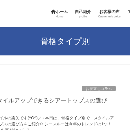
ホーム
自己紹介
お客様の声
Home
profile
Customer’s voice
骨格タイプ別
お役立ちコラム
タイルアップできるシアートップスの選び
ルの染矢です(^O^)／♪ 本日は、骨格タイプ別で スタイルア
プスの選び方をご紹介✩ シースルーは今年のトレンドの1つ！
事がない […]