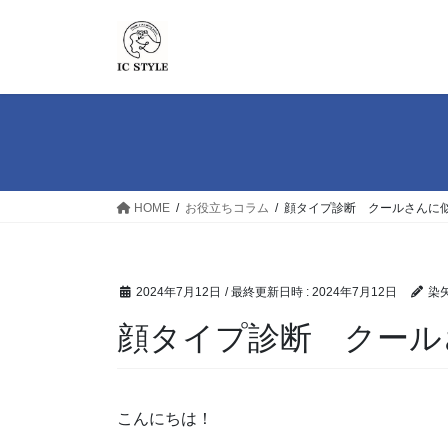
コ
ナ
ン
ビ
テ
ゲ
ン
ー
ツ
シ
へ
ョ
ス
ン
キ
に
ッ
移
HOME
お役立ちコラム
顔タイプ診断 クールさんに似
プ
動
2024年7月12日
/ 最終更新日時 :
2024年7月12日
染
顔タイプ診断 クールさ
こんにちは！