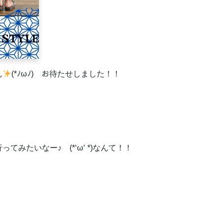
ん
(*ﾉωﾉ) お待たせしました！！
たいなー♪ (*‘ω‘ *)なんて！！